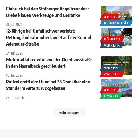
Einbruch bei den Stolberger Angelfreunden:
Diebe klauen Werkzeuge und Getränke
ATSCH
KRIMINALITÄT
31. Juli 2026
12-Jährige bei Unfall schwer verletzt:
Rettungshubschrauber landet auf der Konrad-
BÜSBACH
Adenauer-Straße
VERKEHR
24. Juli 2026
Motorradfahrer wird von der Jägerhausstraße
in den Hasselbach geschleudert
VERKEHR
ZWEIFALL
10. Juli 2026
Polizei greift ein: Hund bei 35 Grad über eine
Stunde im Auto zurückgelassen
ATSCH
UMWELT
27. Juni 2026
Mehr anzeigen