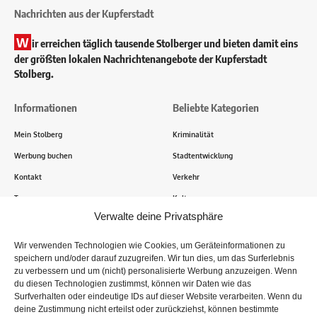
Nachrichten aus der Kupferstadt
W
ir erreichen täglich tausende Stolberger und bieten damit eins
der größten lokalen Nachrichtenangebote der Kupferstadt
Stolberg.
Informationen
Beliebte Kategorien
Mein Stolberg
Kriminalität
Werbung buchen
Stadtentwicklung
Kontakt
Verkehr
Transparenz
Kultur
Verwalte deine Privatsphäre
Wie funktioniert Mein Stolberg?
Wir verwenden Technologien wie Cookies, um Geräteinformationen zu
speichern und/oder darauf zuzugreifen. Wir tun dies, um das Surferlebnis
Tausende Stolberger sind bereits dabei! Du sendest uns
zu verbessern und um (nicht) personalisierte Werbung anzuzeigen. Wenn
Informationen, Bilder und Erlebnisse aus der Kupferstadt – Wir
du diesen Technologien zustimmst, können wir Daten wie das
recherchieren, sammeln Informationen und berichten!
Surfverhalten oder eindeutige IDs auf dieser Website verarbeiten. Wenn du
deine Zustimmung nicht erteilst oder zurückziehst, können bestimmte