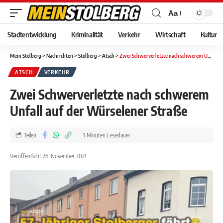
Aa
Stadtentwicklung
Kriminalität
Verkehr
Wirtschaft
Kultur
Mein Stolberg
>
Nachrichten
>
Stolberg
>
Atsch
>
Zwei Schwerverletzte nach schwerem Unfall auf der Würselener Straße
ATSCH
VERKEHR
Zwei Schwerverletzte nach schwerem
Unfall auf der Würselener Straße
Teilen
1 Minuten Lesedauer
Veröffentlicht 26. November 2021