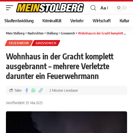
Aa
Stadtentwicklung
Kriminalität
Verkehr
Wirtschaft
Kultur
Mein Stolberg
>
Nachrichten
>
Stolberg
>
Gressenich
>
Wohnhaus in der Gracht komplett ausgebrannt – mehrere Verletzte darunter ein Feuerwehrmann
FEUERWEHR
GRESSENICH
Wohnhaus in der Gracht komplett
ausgebrannt – mehrere Verletzte
darunter ein Feuerwehrmann
Teilen
2 Minuten Lesedauer
Veröffentlicht 29. Mai 2025