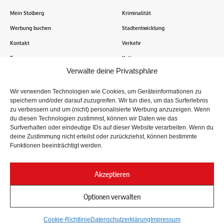
Mein Stolberg
Kriminalität
Werbung buchen
Stadtentwicklung
Kontakt
Verkehr
Transparenz
Kultur
Verwalte deine Privatsphäre
Wie funktioniert Mein Stolberg?
Wir verwenden Technologien wie Cookies, um Geräteinformationen zu
speichern und/oder darauf zuzugreifen. Wir tun dies, um das Surferlebnis
Tausende Stolberger sind bereits dabei! Du sendest uns
zu verbessern und um (nicht) personalisierte Werbung anzuzeigen. Wenn
Informationen, Bilder und Erlebnisse aus der Kupferstadt – Wir
du diesen Technologien zustimmst, können wir Daten wie das
recherchieren, sammeln Informationen und berichten!
Surfverhalten oder eindeutige IDs auf dieser Website verarbeiten. Wenn du
deine Zustimmung nicht erteilst oder zurückziehst, können bestimmte
Funktionen beeinträchtigt werden.
Folge uns
Akzeptieren
Optionen verwalten
Impressum
Datenschutz
Cookie-Richtlinie
Datenschutzerklärung
Impressum
© 2024
Mein Stolberg
. Nachrichten der Stolberger aus der Kupferstadt.