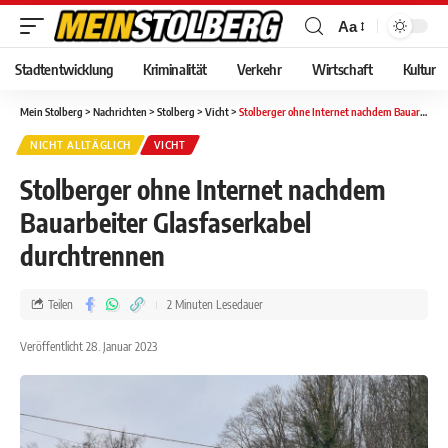
Aa
Stadtentwicklung
Kriminalität
Verkehr
Wirtschaft
Kultur
Mein Stolberg
>
Nachrichten
>
Stolberg
>
Vicht
>
Stolberger ohne Internet nachdem Bauarbeiter Glasfaserkabel durchtrennen
NICHT ALLTÄGLICH
VICHT
Stolberger ohne Internet nachdem
Bauarbeiter Glasfaserkabel
durchtrennen
Teilen
2 Minuten Lesedauer
Veröffentlicht 28. Januar 2023