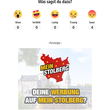
Was sagst du dazu?
Wow
Verliebt
Lustig
Traurig
Sauer
0
0
0
0
4
- Anzeige -