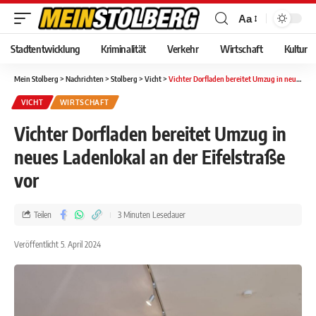
Aa
Stadtentwicklung
Kriminalität
Verkehr
Wirtschaft
Kultur
Mein Stolberg
>
Nachrichten
>
Stolberg
>
Vicht
>
Vichter Dorfladen bereitet Umzug in neues Ladenlokal an der Eifelstraße vor
VICHT
WIRTSCHAFT
Vichter Dorfladen bereitet Umzug in
neues Ladenlokal an der Eifelstraße
vor
Teilen
3 Minuten Lesedauer
Veröffentlicht 5. April 2024