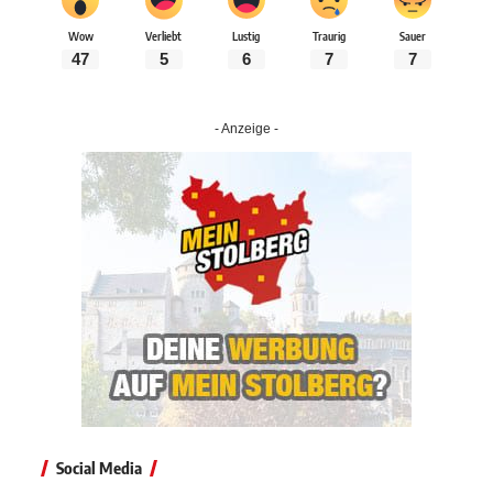
Wow
Verliebt
Lustig
Traurig
Sauer
47
5
6
7
7
- Anzeige -
Social Media