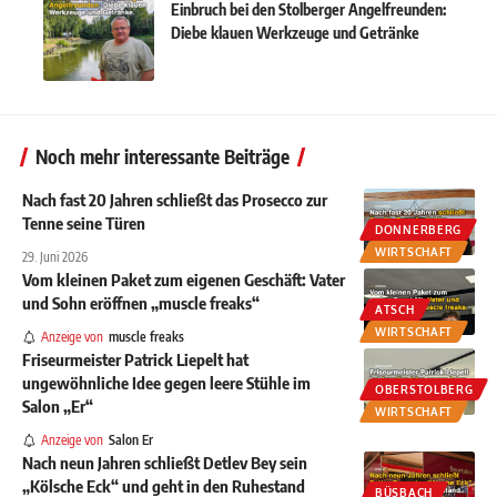
Einbruch bei den Stolberger Angelfreunden:
Diebe klauen Werkzeuge und Getränke
Noch mehr interessante Beiträge
Nach fast 20 Jahren schließt das Prosecco zur
Tenne seine Türen
DONNERBERG
WIRTSCHAFT
29. Juni 2026
Vom kleinen Paket zum eigenen Geschäft: Vater
und Sohn eröffnen „muscle freaks“
ATSCH
WIRTSCHAFT
Anzeige von
muscle freaks
Friseurmeister Patrick Liepelt hat
ungewöhnliche Idee gegen leere Stühle im
OBERSTOLBERG
Salon „Er“
WIRTSCHAFT
Anzeige von
Salon Er
Nach neun Jahren schließt Detlev Bey sein
„Kölsche Eck“ und geht in den Ruhestand
BÜSBACH