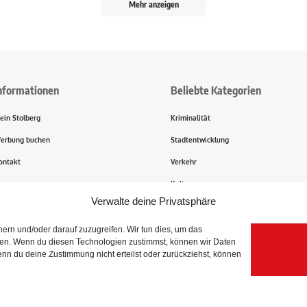
Mehr anzeigen
nformationen
Beliebte Kategorien
ein Stolberg
Kriminalität
erbung buchen
Stadtentwicklung
ontakt
Verkehr
ransparenz
Kultur
Verwalte deine Privatsphäre
rn und/oder darauf zuzugreifen. Wir tun dies, um das
igen. Wenn du diesen Technologien zustimmst, können wir Daten
enn du deine Zustimmung nicht erteilst oder zurückziehst, können
dt.