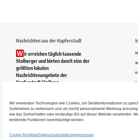
Nachrichten aus der Kupferstadt
I
W
ir erreichen täglich tausende
M
Stolberger und bieten damit eins der
W
größten lokalen
K
Nachrichtenangebote der
Kupferstadt Stolberg.
T
Wir verwenden Technologien wie Cookies, um Geräteinformationen zu speiche
Surferlebnis zu verbessern und um (nicht) personalisierte Werbung anzuze
wie das Surfverhalten oder eindeutige IDs auf dieser Website verarbeiten. W
bestimmte Funktionen beeinträchtigt werden.
Cookie-Richtlinie
Datenschutzerklärung
Impressum
© 2024
Mein Stolberg
. Nachrichten der Stolberger aus der Kupfersta