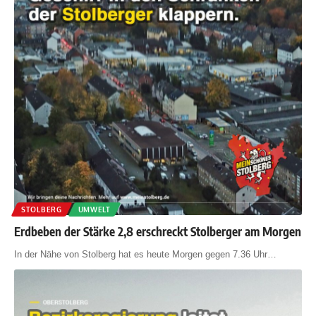
STOLBERG
UMWELT
Erdbeben der Stärke 2,8 erschreckt Stolberger am Morgen
In der Nähe von Stolberg hat es heute Morgen gegen 7.36 Uhr
…