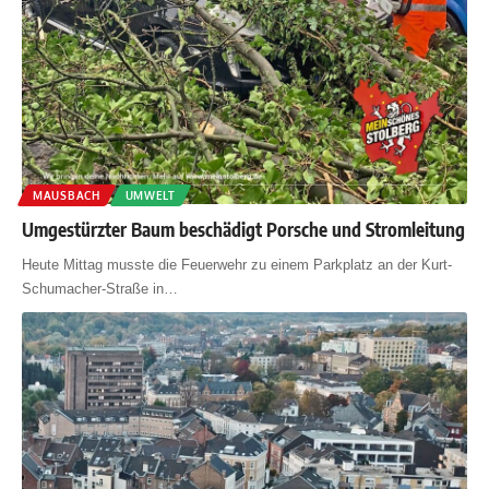
MAUSBACH
UMWELT
Umgestürzter Baum beschädigt Porsche und Stromleitung
Heute Mittag musste die Feuerwehr zu einem Parkplatz an der Kurt-
Schumacher-Straße in
…