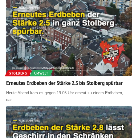
STOLBERG
UMWELT
Erneutes Erdbeben der Stärke 2.5 bis Stolberg spürbar
Heute Abend kam es gegen 19.05 Uhr erneut zu einem Erdbeben,
das
…