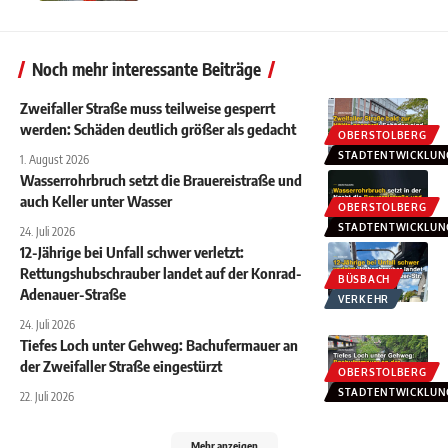
Noch mehr interessante Beiträge
Zweifaller Straße muss teilweise gesperrt
werden: Schäden deutlich größer als gedacht
OBERSTOLBERG
STADTENTWICKLUN
1. August 2026
Wasserrohrbruch setzt die Brauereistraße und
auch Keller unter Wasser
OBERSTOLBERG
STADTENTWICKLUN
24. Juli 2026
12-Jährige bei Unfall schwer verletzt:
Rettungshubschrauber landet auf der Konrad-
BÜSBACH
Adenauer-Straße
VERKEHR
24. Juli 2026
Tiefes Loch unter Gehweg: Bachufermauer an
der Zweifaller Straße eingestürzt
OBERSTOLBERG
STADTENTWICKLUN
22. Juli 2026
Mehr anzeigen