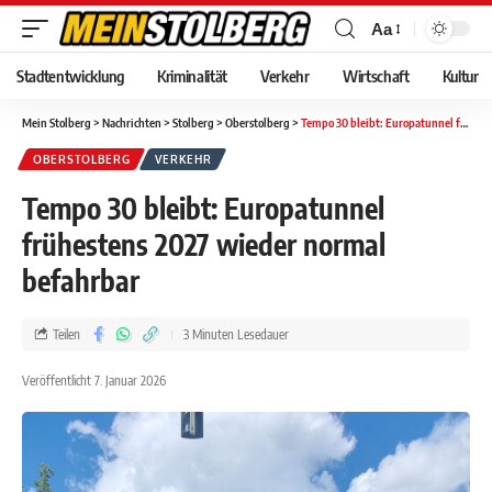
Aa
Stadtentwicklung
Kriminalität
Verkehr
Wirtschaft
Kultur
Mein Stolberg
>
Nachrichten
>
Stolberg
>
Oberstolberg
>
Tempo 30 bleibt: Europatunnel frühestens 2027 wieder normal befahrbar
OBERSTOLBERG
VERKEHR
Tempo 30 bleibt: Europatunnel
frühestens 2027 wieder normal
befahrbar
Teilen
3 Minuten Lesedauer
Veröffentlicht 7. Januar 2026