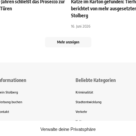
 Jahren schließt das Prosecco zur
Katze im Karton gefunden: Tier
 Türen
berichtet von mehr ausgesetzten
Stolberg
16. Juni 2026
Mehr anzeigen
nformationen
Beliebte Kategorien
ein Stolberg
Kriminalität
erbung buchen
Stadtentwicklung
ontakt
Verkehr
ransparenz
Kultur
Verwalte deine Privatsphäre