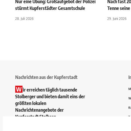
Nur eine Übung: Großaufgebot der Polizei
Nach fast 20
stürmt Kupferstädter Gesamtschule
Tenne seine
28. Juli 2026
29. Juni 2026
Nachrichten aus der Kupferstadt
I
W
ir erreichen täglich tausende
M
Stolberger und bieten damit eins der
W
größten lokalen
K
Nachrichtenangebote der
Kupferstadt Stolberg.
T