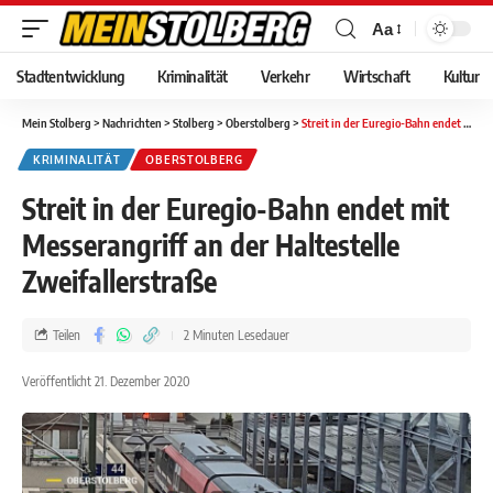
Aa
Stadtentwicklung
Kriminalität
Verkehr
Wirtschaft
Kultur
Mein Stolberg
>
Nachrichten
>
Stolberg
>
Oberstolberg
>
Streit in der Euregio-Bahn endet mit Messerangriff an der Haltestelle Zweifallerstraße
KRIMINALITÄT
OBERSTOLBERG
Streit in der Euregio-Bahn endet mit
Messerangriff an der Haltestelle
Zweifallerstraße
Teilen
2 Minuten Lesedauer
Veröffentlicht 21. Dezember 2020