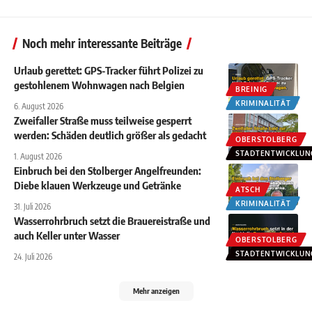
Noch mehr interessante Beiträge
Urlaub gerettet: GPS-Tracker führt Polizei zu
gestohlenem Wohnwagen nach Belgien
BREINIG
KRIMINALITÄT
6. August 2026
Zweifaller Straße muss teilweise gesperrt
werden: Schäden deutlich größer als gedacht
OBERSTOLBERG
STADTENTWICKLUN
1. August 2026
Einbruch bei den Stolberger Angelfreunden:
Diebe klauen Werkzeuge und Getränke
ATSCH
KRIMINALITÄT
31. Juli 2026
Wasserrohrbruch setzt die Brauereistraße und
auch Keller unter Wasser
OBERSTOLBERG
STADTENTWICKLUN
24. Juli 2026
Mehr anzeigen