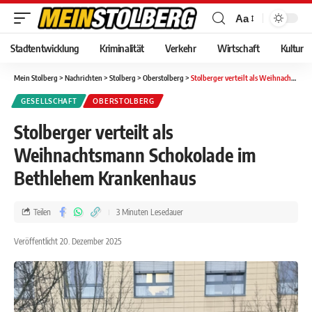
Aa
Stadtentwicklung
Kriminalität
Verkehr
Wirtschaft
Kultur
Mein Stolberg
>
Nachrichten
>
Stolberg
>
Oberstolberg
>
Stolberger verteilt als Weihnachtsmann Schokolade im Bethlehem Krankenhaus
GESELLSCHAFT
OBERSTOLBERG
Stolberger verteilt als
Weihnachtsmann Schokolade im
Bethlehem Krankenhaus
Teilen
3 Minuten Lesedauer
Veröffentlicht 20. Dezember 2025