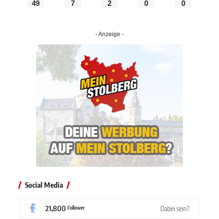
49
7
2
0
0
- Anzeige -
Social Media
21,800
Dabei sein?
Follower