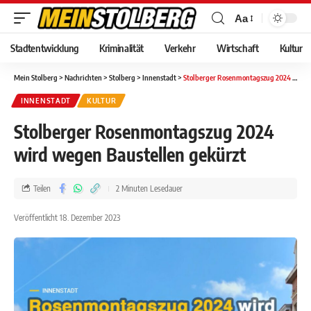
Aa
Stadtentwicklung
Kriminalität
Verkehr
Wirtschaft
Kultur
Mein Stolberg
>
Nachrichten
>
Stolberg
>
Innenstadt
>
Stolberger Rosenmontagszug 2024 wird wegen Baustellen gekürzt
INNENSTADT
KULTUR
Stolberger Rosenmontagszug 2024
wird wegen Baustellen gekürzt
Teilen
2 Minuten Lesedauer
Veröffentlicht 18. Dezember 2023