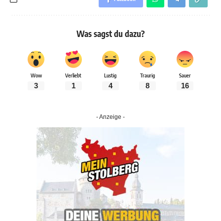
Was sagst du dazu?
Wow
Verliebt
Lustig
Traurig
Sauer
3
1
4
8
16
- Anzeige -