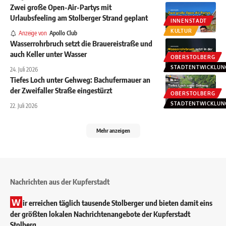
Zwei große Open-Air-Partys mit
Urlaubsfeeling am Stolberger Strand geplant
INNENSTADT
KULTUR
Anzeige von
Apollo Club
Wasserrohrbruch setzt die Brauereistraße und
auch Keller unter Wasser
OBERSTOLBERG
STADTENTWICKLUN
24. Juli 2026
Tiefes Loch unter Gehweg: Bachufermauer an
der Zweifaller Straße eingestürzt
OBERSTOLBERG
STADTENTWICKLUN
22. Juli 2026
Mehr anzeigen
Nachrichten aus der Kupferstadt
W
ir erreichen täglich tausende Stolberger und bieten damit eins
der größten lokalen Nachrichtenangebote der Kupferstadt
Stolberg.