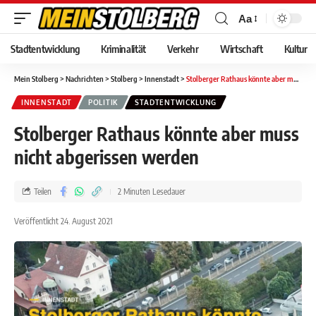
Aa
Stadtentwicklung
Kriminalität
Verkehr
Wirtschaft
Kultur
Mein Stolberg
>
Nachrichten
>
Stolberg
>
Innenstadt
>
Stolberger Rathaus könnte aber muss nicht abgerissen werden
INNENSTADT
POLITIK
STADTENTWICKLUNG
Stolberger Rathaus könnte aber muss
nicht abgerissen werden
Teilen
2 Minuten Lesedauer
Veröffentlicht 24. August 2021