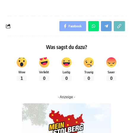
Facebook
Was sagst du dazu?
Wow
Verliebt
Lustig
Traurig
Sauer
1
0
0
0
0
- Anzeige -