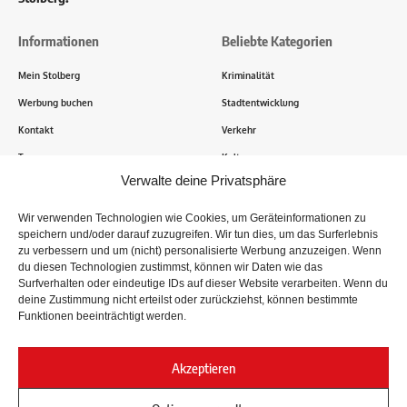
Informationen
Beliebte Kategorien
Mein Stolberg
Kriminalität
Werbung buchen
Stadtentwicklung
Kontakt
Verkehr
Transparenz
Kultur
Verwalte deine Privatsphäre
Wie funktioniert Mein Stolberg?
Wir verwenden Technologien wie Cookies, um Geräteinformationen zu
speichern und/oder darauf zuzugreifen. Wir tun dies, um das Surferlebnis
Tausende Stolberger sind bereits dabei! Du sendest uns
zu verbessern und um (nicht) personalisierte Werbung anzuzeigen. Wenn
Informationen, Bilder und Erlebnisse aus der Kupferstadt – Wir
du diesen Technologien zustimmst, können wir Daten wie das
recherchieren, sammeln Informationen und berichten!
Surfverhalten oder eindeutige IDs auf dieser Website verarbeiten. Wenn du
deine Zustimmung nicht erteilst oder zurückziehst, können bestimmte
Funktionen beeinträchtigt werden.
Folge uns
Akzeptieren