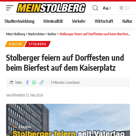
Aa
Stadtentwicklung
Kriminalität
Verkehr
Wirtschaft
Kultur
Mein Stolberg
>
Nachrichten
>
Kultur
>
Stolberger feiern auf Dorffesten und beim Bierfest auf dem Kaiserplatz
KULTUR
STOLBERG
Stolberger feiern auf Dorffesten und
beim Bierfest auf dem Kaiserplatz
Teilen
3 Minuten Lesedauer
Veröffentlicht 12. Mai 2024