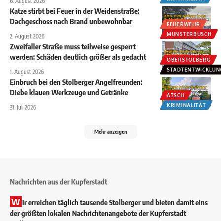
6. August 2026
Katze stirbt bei Feuer in der Weidenstraße:
Dachgeschoss nach Brand unbewohnbar
FEUERWEHR
MÜNSTERBUSCH
2. August 2026
Zweifaller Straße muss teilweise gesperrt
werden: Schäden deutlich größer als gedacht
OBERSTOLBERG
STADTENTWICKLUN
1. August 2026
Einbruch bei den Stolberger Angelfreunden:
Diebe klauen Werkzeuge und Getränke
ATSCH
KRIMINALITÄT
31. Juli 2026
Mehr anzeigen
Nachrichten aus der Kupferstadt
W
ir erreichen täglich tausende Stolberger und bieten damit eins
der größten lokalen Nachrichtenangebote der Kupferstadt