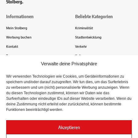
Stolberg.
Informationen
Beliebte Kategorien
Mein Stolberg
Kriminalität
Werbung buchen
Stadtentwicklung
Kontakt
Verkehr
Transparenz
Kultur
Verwalte deine Privatsphäre
Wie funktioniert Mein Stolberg?
Wir verwenden Technologien wie Cookies, um Geräteinformationen zu
speichern und/oder darauf zuzugreifen. Wir tun dies, um das Surferlebnis
Tausende Stolberger sind bereits dabei! Du sendest uns
zu verbessern und um (nicht) personalisierte Werbung anzuzeigen. Wenn
Informationen, Bilder und Erlebnisse aus der Kupferstadt – Wir
du diesen Technologien zustimmst, können wir Daten wie das
recherchieren, sammeln Informationen und berichten!
Surfverhalten oder eindeutige IDs auf dieser Website verarbeiten. Wenn du
deine Zustimmung nicht erteilst oder zurückziehst, können bestimmte
Funktionen beeinträchtigt werden.
Folge uns
Akzeptieren