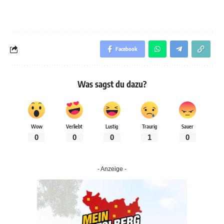
Facebook
Was sagst du dazu?
Wow
Verliebt
Lustig
Traurig
Sauer
0
0
0
1
0
- Anzeige -