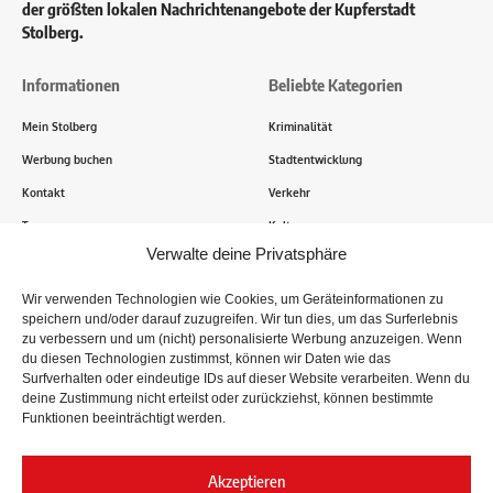
der größten lokalen Nachrichtenangebote der Kupferstadt
Stolberg.
Informationen
Beliebte Kategorien
Mein Stolberg
Kriminalität
Werbung buchen
Stadtentwicklung
Kontakt
Verkehr
Transparenz
Kultur
Verwalte deine Privatsphäre
Wie funktioniert Mein Stolberg?
Wir verwenden Technologien wie Cookies, um Geräteinformationen zu
speichern und/oder darauf zuzugreifen. Wir tun dies, um das Surferlebnis
Tausende Stolberger sind bereits dabei! Du sendest uns
zu verbessern und um (nicht) personalisierte Werbung anzuzeigen. Wenn
Informationen, Bilder und Erlebnisse aus der Kupferstadt – Wir
du diesen Technologien zustimmst, können wir Daten wie das
recherchieren, sammeln Informationen und berichten!
Surfverhalten oder eindeutige IDs auf dieser Website verarbeiten. Wenn du
deine Zustimmung nicht erteilst oder zurückziehst, können bestimmte
Funktionen beeinträchtigt werden.
Folge uns
Akzeptieren