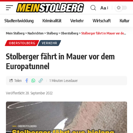
Aa
Stadtentwicklung
Kriminalität
Verkehr
Wirtschaft
Kultur
Mein Stolberg
>
Nachrichten
>
Stolberg
>
Oberstolberg
>
Stolberger fährt in Mauer vor dem Europatunnel
OBERSTOLBERG
VERKEHR
Stolberger fährt in Mauer vor dem
Europatunnel
Teilen
1 Minuten Lesedauer
Veröffentlicht 28. September 2022