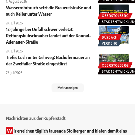
1. August 2026
Wasserrohrbruch setzt die Brauereistraße und
auch Keller unter Wasser
OBERSTOLBERG
STADTENTWICKLUN
24. Juli 2026
12-Jährige bei Unfall schwer verletzt:
Rettungshubschrauber landet auf der Konrad-
BÜSBACH
Adenauer-Straße
VERKEHR
24. Juli 2026
Tiefes Loch unter Gehweg: Bachufermauer an
der Zweifaller Straße eingestürzt
OBERSTOLBERG
STADTENTWICKLUN
22. Juli 2026
Mehr anzeigen
Nachrichten aus der Kupferstadt
W
ir erreichen täglich tausende Stolberger und bieten damit eins