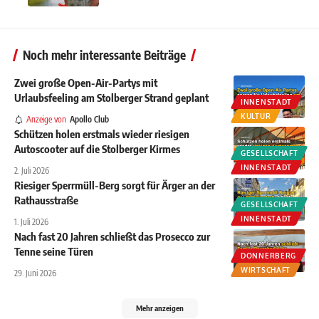
Noch mehr interessante Beiträge
Zwei große Open-Air-Partys mit
Urlaubsfeeling am Stolberger Strand geplant
INNENSTADT
KULTUR
Anzeige von
Apollo Club
Schützen holen erstmals wieder riesigen
Autoscooter auf die Stolberger Kirmes
GESELLSCHAFT
INNENSTADT
2. Juli 2026
Riesiger Sperrmüll-Berg sorgt für Ärger an der
Rathausstraße
GESELLSCHAFT
INNENSTADT
1. Juli 2026
Nach fast 20 Jahren schließt das Prosecco zur
Tenne seine Türen
DONNERBERG
WIRTSCHAFT
29. Juni 2026
Mehr anzeigen