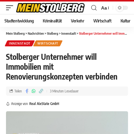
Aa
Stadtentwicklung
Kriminalität
Verkehr
Wirtschaft
Kultur
Mein Stolberg
>
Nachrichten
>
Stolberg
>
Innenstadt
>
Stolberger Unternehmer will Immobilien mit Renovierungskonzepten verbinden
INNENSTADT
WIRTSCHAFT
Stolberger Unternehmer will
Immobilien mit
Renovierungskonzepten verbinden
Teilen
3 Minuten Lesedauer
Anzeige von
Real AixState GmbH