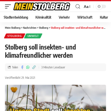
Aa
Stadtentwicklung
Kriminalität
Verkehr
Wirtschaft
Kultur
Mein Stolberg
>
Nachrichten
>
Stolberg
>
Stolberg soll insekten- und klimafreundlicher werden
STOLBERG
UMWELT
Stolberg soll insekten- und
klimafreundlicher werden
Teilen
3 Minuten Lesedauer
Veröffentlicht 29. Mai 2021