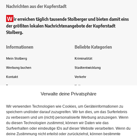
Nachrichten aus der Kupferstadt
W
ir erreichen täglich tausende Stolberger und bieten damit eins
der größten lokalen Nachrichtenangebote der Kupferstadt
Stolberg.
Informationen
Beliebte Kategorien
Mein Stolberg
Kriminalität
Werbung buchen
Stadtentwicklung
Kontakt
Verkehr
Transparenz
Kultur
Verwalte deine Privatsphäre
Wie funktioniert Mein Stolberg?
Wir verwenden Technologien wie Cookies, um Geräteinformationen zu
speichern und/oder darauf zuzugreifen. Wir tun dies, um das Surferlebnis
Tausende Stolberger sind bereits dabei! Du sendest uns
zu verbessern und um (nicht) personalisierte Werbung anzuzeigen. Wenn
Informationen, Bilder und Erlebnisse aus der Kupferstadt – Wir
du diesen Technologien zustimmst, können wir Daten wie das
recherchieren, sammeln Informationen und berichten!
Surfverhalten oder eindeutige IDs auf dieser Website verarbeiten. Wenn du
deine Zustimmung nicht erteilst oder zurückziehst, können bestimmte