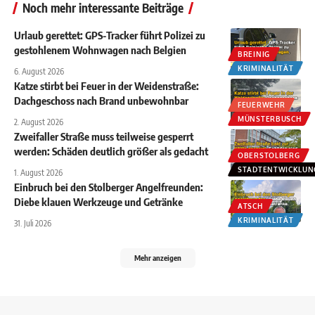
Noch mehr interessante Beiträge
Urlaub gerettet: GPS-Tracker führt Polizei zu
gestohlenem Wohnwagen nach Belgien
BREINIG
KRIMINALITÄT
6. August 2026
Katze stirbt bei Feuer in der Weidenstraße:
Dachgeschoss nach Brand unbewohnbar
FEUERWEHR
MÜNSTERBUSCH
2. August 2026
Zweifaller Straße muss teilweise gesperrt
werden: Schäden deutlich größer als gedacht
OBERSTOLBERG
STADTENTWICKLUN
1. August 2026
Einbruch bei den Stolberger Angelfreunden:
Diebe klauen Werkzeuge und Getränke
ATSCH
KRIMINALITÄT
31. Juli 2026
Mehr anzeigen