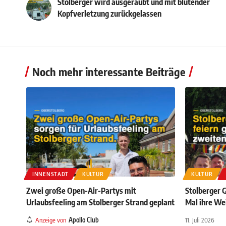
Stolberger wird ausgeraubt und mit blutender
Kopfverletzung zurückgelassen
Noch mehr interessante Beiträge
INNENSTADT
KULTUR
KULTUR
Zwei große Open-Air-Partys mit
Stolberger 
Urlaubsfeeling am Stolberger Strand geplant
Mal ihre We
Anzeige von
Apollo Club
11. Juli 2026