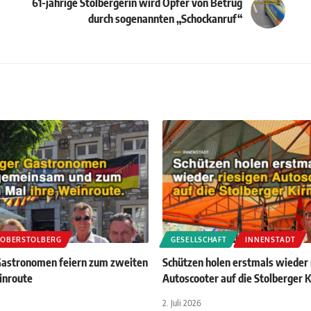
61-jährige Stolbergerin wird Opfer von Betrug
durch sogenannten „Schockanruf“
OBERSTOLBERG
GESELLSCHAFT
INNENSTADT
Gastronomen feiern zum zweiten
Schützen holen erstmals wieder 
inroute
Autoscooter auf die Stolberger 
2. Juli 2026