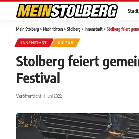
Stad
Mein Stolberg
>
Nachrichten
>
Stolberg
>
Innenstadt
>
Stolberg feiert gem
INNENSTADT
KULTUR
Stolberg feiert geme
Festival
Veröffentlicht 11. Juni 2022