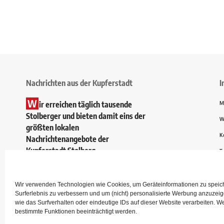
Nachrichten aus der Kupferstadt
I
W
ir erreichen täglich tausende
M
Stolberger und bieten damit eins der
W
größten lokalen
K
Nachrichtenangebote der
Kupferstadt Stolberg.
T
Wir verwenden Technologien wie Cookies, um Geräteinformationen zu speiche
Surferlebnis zu verbessern und um (nicht) personalisierte Werbung anzuze
wie das Surfverhalten oder eindeutige IDs auf dieser Website verarbeiten. W
bestimmte Funktionen beeinträchtigt werden.