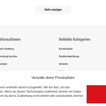
Mehr anzeigen
nformationen
Beliebte Kategorien
ein Stolberg
Kriminalität
erbung buchen
Stadtentwicklung
ontakt
Verkehr
ransparenz
Kultur
Verwalte deine Privatsphäre
rn und/oder darauf zuzugreifen. Wir tun dies, um das
igen. Wenn du diesen Technologien zustimmst, können wir Daten
enn du deine Zustimmung nicht erteilst oder zurückziehst, können