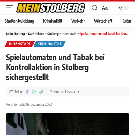
Aa
Stadtentwicklung
Kriminalität
Verkehr
Wirtschaft
Kultur
Mein Stolberg
>
Nachrichten
>
Stolberg
>
Innenstadt
>
Spielautomaten und Tabak bei Kontrollaktion in Stolberg sichergestellt
INNENSTADT
KRIMINALITÄT
Spielautomaten und Tabak bei
Kontrollaktion in Stolberg
sichergestellt
Teilen
2 Minuten Lesedauer
Veröffentlicht 16. Dezember 2022