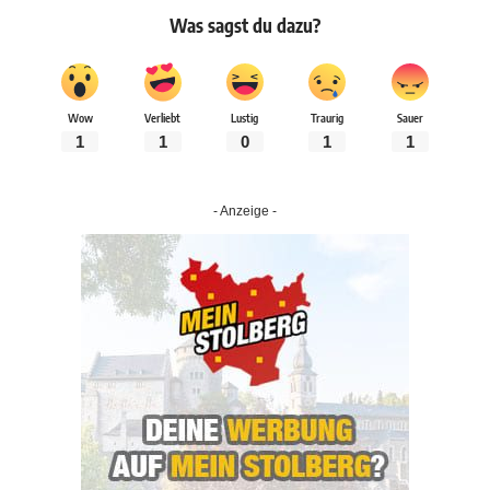
Was sagst du dazu?
Wow
Verliebt
Lustig
Traurig
Sauer
1
1
0
1
1
- Anzeige -