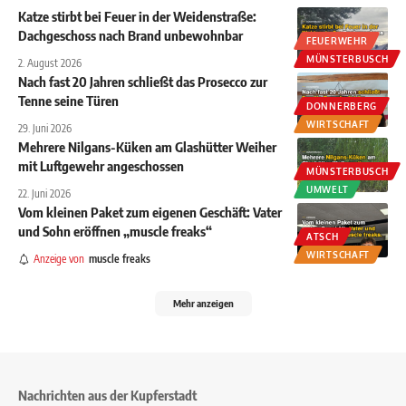
Katze stirbt bei Feuer in der Weidenstraße:
Dachgeschoss nach Brand unbewohnbar
FEUERWEHR
MÜNSTERBUSCH
2. August 2026
Nach fast 20 Jahren schließt das Prosecco zur
Tenne seine Türen
DONNERBERG
WIRTSCHAFT
29. Juni 2026
Mehrere Nilgans-Küken am Glashütter Weiher
mit Luftgewehr angeschossen
MÜNSTERBUSCH
UMWELT
22. Juni 2026
Vom kleinen Paket zum eigenen Geschäft: Vater
und Sohn eröffnen „muscle freaks“
ATSCH
WIRTSCHAFT
Anzeige von
muscle freaks
Mehr anzeigen
Nachrichten aus der Kupferstadt