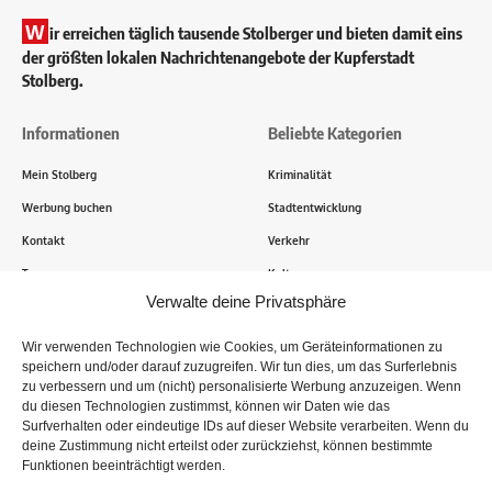
W
ir erreichen täglich tausende Stolberger und bieten damit eins
der größten lokalen Nachrichtenangebote der Kupferstadt
Stolberg.
Informationen
Beliebte Kategorien
Mein Stolberg
Kriminalität
Werbung buchen
Stadtentwicklung
Kontakt
Verkehr
Transparenz
Kultur
Verwalte deine Privatsphäre
Wie funktioniert Mein Stolberg?
Wir verwenden Technologien wie Cookies, um Geräteinformationen zu
speichern und/oder darauf zuzugreifen. Wir tun dies, um das Surferlebnis
Tausende Stolberger sind bereits dabei! Du sendest uns
zu verbessern und um (nicht) personalisierte Werbung anzuzeigen. Wenn
Informationen, Bilder und Erlebnisse aus der Kupferstadt – Wir
du diesen Technologien zustimmst, können wir Daten wie das
recherchieren, sammeln Informationen und berichten!
Surfverhalten oder eindeutige IDs auf dieser Website verarbeiten. Wenn du
deine Zustimmung nicht erteilst oder zurückziehst, können bestimmte
Funktionen beeinträchtigt werden.