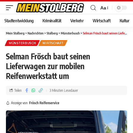
Aa
Stadtentwicklung
Kriminalität
Verkehr
Wirtschaft
Kultur
Mein Stolberg
>
Nachrichten
>
Stolberg
>
Münsterbusch
>
Selman Frösch baut seinen Lieferwagen zur mobilen Reifenwerkstatt um
MÜNSTERBUSCH
WIRTSCHAFT
Selman Frösch baut seinen
Lieferwagen zur mobilen
Reifenwerkstatt um
Teilen
3 Minuten Lesedauer
Anzeige von
Frösch Reifenservice