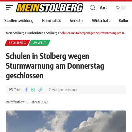
Aa
Stadtentwicklung
Kriminalität
Verkehr
Wirtschaft
Kultur
Mein Stolberg
>
Nachrichten
>
Stolberg
>
Schulen in Stolberg wegen Sturmwarnung am Donnerstag geschlossen
STOLBERG
UMWELT
Schulen in Stolberg wegen
Sturmwarnung am Donnerstag
geschlossen
Teilen
2 Minuten Lesedauer
Veröffentlicht 16. Februar 2022