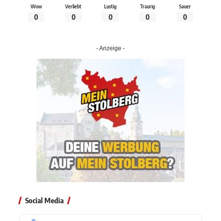
Wow
Verliebt
Lustig
Traurig
Sauer
0
0
0
0
0
- Anzeige -
Social Media