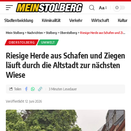
Aa
Stadtentwicklung
Kriminalität
Verkehr
Wirtschaft
Kultur
Mein Stolberg
>
Nachrichten
>
Stolberg
>
Oberstolberg
>
Riesige Herde aus Schafen und Ziegen läuft durch die Altstadt zur nächsten Wiese
OBERSTOLBERG
UMWELT
Riesige Herde aus Schafen und Ziegen
läuft durch die Altstadt zur nächsten
Wiese
Teilen
3 Minuten Lesedauer
Veröffentlicht 12. Juni 2026