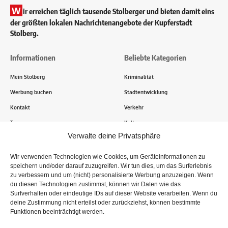
W
ir erreichen täglich tausende Stolberger und bieten damit eins
der größten lokalen Nachrichtenangebote der Kupferstadt
Stolberg.
Informationen
Beliebte Kategorien
Mein Stolberg
Kriminalität
Werbung buchen
Stadtentwicklung
Kontakt
Verkehr
Transparenz
Kultur
Verwalte deine Privatsphäre
Wie funktioniert Mein Stolberg?
Wir verwenden Technologien wie Cookies, um Geräteinformationen zu
speichern und/oder darauf zuzugreifen. Wir tun dies, um das Surferlebnis
Tausende Stolberger sind bereits dabei! Du sendest uns
zu verbessern und um (nicht) personalisierte Werbung anzuzeigen. Wenn
Informationen, Bilder und Erlebnisse aus der Kupferstadt – Wir
du diesen Technologien zustimmst, können wir Daten wie das
recherchieren, sammeln Informationen und berichten!
Surfverhalten oder eindeutige IDs auf dieser Website verarbeiten. Wenn du
deine Zustimmung nicht erteilst oder zurückziehst, können bestimmte
Funktionen beeinträchtigt werden.