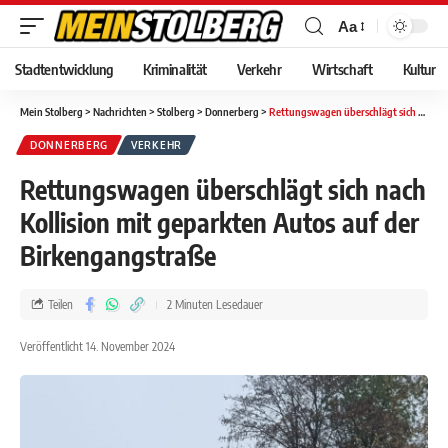
Aa
Stadtentwicklung
Kriminalität
Verkehr
Wirtschaft
Kultur
Mein Stolberg
>
Nachrichten
>
Stolberg
>
Donnerberg
>
Rettungswagen überschlägt sich nach Kollision mit geparkten Autos auf der Birkengangstraße
DONNERBERG
VERKEHR
Rettungswagen überschlägt sich nach
Kollision mit geparkten Autos auf der
Birkengangstraße
Teilen
2 Minuten Lesedauer
Veröffentlicht 14. November 2024