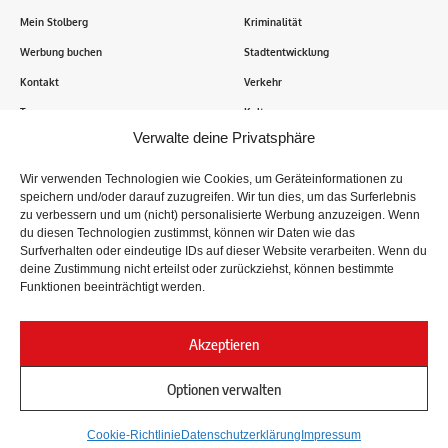
Mein Stolberg
Kriminalität
Werbung buchen
Stadtentwicklung
Kontakt
Verkehr
Transparenz
Kultur
Verwalte deine Privatsphäre
Wie funktioniert Mein Stolberg?
Wir verwenden Technologien wie Cookies, um Geräteinformationen zu
speichern und/oder darauf zuzugreifen. Wir tun dies, um das Surferlebnis
Tausende Stolberger sind bereits dabei! Du sendest uns
zu verbessern und um (nicht) personalisierte Werbung anzuzeigen. Wenn
Informationen, Bilder und Erlebnisse aus der Kupferstadt – Wir
du diesen Technologien zustimmst, können wir Daten wie das
recherchieren, sammeln Informationen und berichten!
Surfverhalten oder eindeutige IDs auf dieser Website verarbeiten. Wenn du
deine Zustimmung nicht erteilst oder zurückziehst, können bestimmte
Funktionen beeinträchtigt werden.
Folge uns
Akzeptieren
Optionen verwalten
Impressum
Datenschutz
Cookie-Richtlinie
Datenschutzerklärung
Impressum
© 2024
Mein Stolberg
. Nachrichten der Stolberger aus der Kupferstadt.