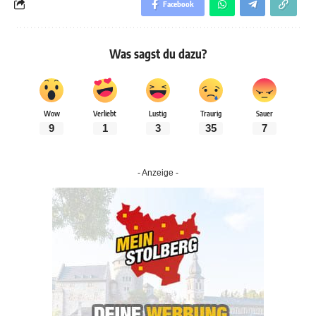
Facebook
Was sagst du dazu?
Wow
Verliebt
Lustig
Traurig
Sauer
9
1
3
35
7
- Anzeige -