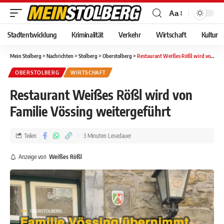
Aa
Stadtentwicklung
Kriminalität
Verkehr
Wirtschaft
Kultur
Mein Stolberg
>
Nachrichten
>
Stolberg
>
Oberstolberg
>
Restaurant Weißes Rößl wird von Familie Vössing weitergeführt
OBERSTOLBERG
WIRTSCHAFT
Restaurant Weißes Rößl wird von
Familie Vössing weitergeführt
Teilen
3 Minuten Lesedauer
Anzeige von
Weißes Rößl