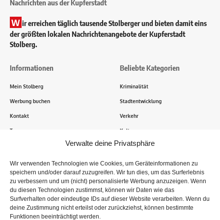
Nachrichten aus der Kupferstadt
W
ir erreichen täglich tausende Stolberger und bieten damit eins
der größten lokalen Nachrichtenangebote der Kupferstadt
Stolberg.
Informationen
Beliebte Kategorien
Mein Stolberg
Kriminalität
Werbung buchen
Stadtentwicklung
Kontakt
Verkehr
Transparenz
Kultur
Verwalte deine Privatsphäre
Wie funktioniert Mein Stolberg?
Wir verwenden Technologien wie Cookies, um Geräteinformationen zu
speichern und/oder darauf zuzugreifen. Wir tun dies, um das Surferlebnis
Tausende Stolberger sind bereits dabei! Du sendest uns
zu verbessern und um (nicht) personalisierte Werbung anzuzeigen. Wenn
Informationen, Bilder und Erlebnisse aus der Kupferstadt – Wir
du diesen Technologien zustimmst, können wir Daten wie das
recherchieren, sammeln Informationen und berichten!
Surfverhalten oder eindeutige IDs auf dieser Website verarbeiten. Wenn du
deine Zustimmung nicht erteilst oder zurückziehst, können bestimmte
Funktionen beeinträchtigt werden.