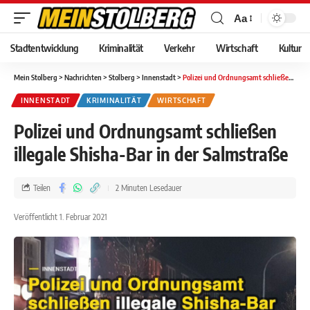
Aa
Stadtentwicklung
Kriminalität
Verkehr
Wirtschaft
Kultur
Mein Stolberg
>
Nachrichten
>
Stolberg
>
Innenstadt
>
Polizei und Ordnungsamt schließen illegale Shisha-Bar in der Salmstraße
INNENSTADT
KRIMINALITÄT
WIRTSCHAFT
Polizei und Ordnungsamt schließen
illegale Shisha-Bar in der Salmstraße
Teilen
2 Minuten Lesedauer
Veröffentlicht 1. Februar 2021