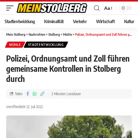
Aa
Stadtentwicklung
Kriminalität
Verkehr
Wirtschaft
Kultur
Mein Stolberg
>
Nachrichten
>
Stolberg
>
Mühle
>
Polizei, Ordnungsamt und Zoll führen gemeinsame Kontrollen in Stolberg durch
MÜHLE
STADTENTWICKLUNG
Polizei, Ordnungsamt und Zoll führen
gemeinsame Kontrollen in Stolberg
durch
Teilen
2 Minuten Lesedauer
Veröffentlicht 22. Juli 2022