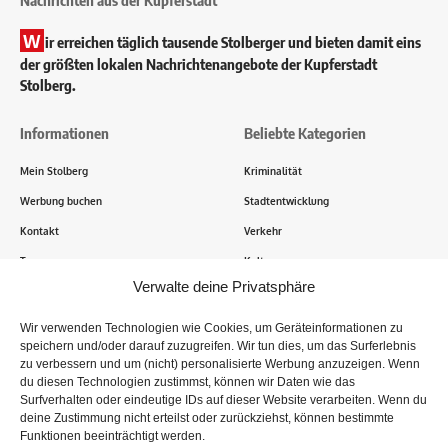
Nachrichten aus der Kupferstadt
W
ir erreichen täglich tausende Stolberger und bieten damit eins
der größten lokalen Nachrichtenangebote der Kupferstadt
Stolberg.
Informationen
Beliebte Kategorien
Mein Stolberg
Kriminalität
Werbung buchen
Stadtentwicklung
Kontakt
Verkehr
Transparenz
Kultur
Verwalte deine Privatsphäre
Wie funktioniert Mein Stolberg?
Wir verwenden Technologien wie Cookies, um Geräteinformationen zu
speichern und/oder darauf zuzugreifen. Wir tun dies, um das Surferlebnis
Tausende Stolberger sind bereits dabei! Du sendest uns
zu verbessern und um (nicht) personalisierte Werbung anzuzeigen. Wenn
Informationen, Bilder und Erlebnisse aus der Kupferstadt – Wir
du diesen Technologien zustimmst, können wir Daten wie das
recherchieren, sammeln Informationen und berichten!
Surfverhalten oder eindeutige IDs auf dieser Website verarbeiten. Wenn du
deine Zustimmung nicht erteilst oder zurückziehst, können bestimmte
Funktionen beeinträchtigt werden.