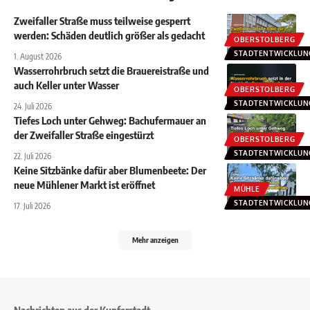
Zweifaller Straße muss teilweise gesperrt
werden: Schäden deutlich größer als gedacht
OBERSTOLBERG
STADTENTWICKLUN
1. August 2026
Wasserrohrbruch setzt die Brauereistraße und
auch Keller unter Wasser
OBERSTOLBERG
STADTENTWICKLUN
24. Juli 2026
Tiefes Loch unter Gehweg: Bachufermauer an
der Zweifaller Straße eingestürzt
OBERSTOLBERG
STADTENTWICKLUN
22. Juli 2026
Keine Sitzbänke dafür aber Blumenbeete: Der
neue Mühlener Markt ist eröffnet
MÜHLE
STADTENTWICKLUN
17. Juli 2026
Mehr anzeigen