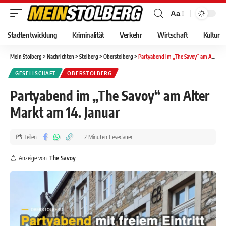
Aa
Stadtentwicklung
Kriminalität
Verkehr
Wirtschaft
Kultur
Mein Stolberg
>
Nachrichten
>
Stolberg
>
Oberstolberg
>
Partyabend im „The Savoy“ am Alter Markt am 14. Januar
GESELLSCHAFT
OBERSTOLBERG
Partyabend im „The Savoy“ am Alter
Markt am 14. Januar
Teilen
2 Minuten Lesedauer
Anzeige von
The Savoy