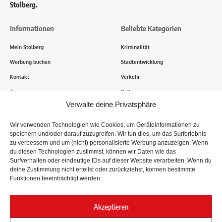
Stolberg.
Informationen
Beliebte Kategorien
Mein Stolberg
Kriminalität
Werbung buchen
Stadtentwicklung
Kontakt
Verkehr
Transparenz
Kultur
Verwalte deine Privatsphäre
Wie funktioniert Mein Stolberg?
Wir verwenden Technologien wie Cookies, um Geräteinformationen zu
speichern und/oder darauf zuzugreifen. Wir tun dies, um das Surferlebnis
Tausende Stolberger sind bereits dabei! Du sendest uns
zu verbessern und um (nicht) personalisierte Werbung anzuzeigen. Wenn
Informationen, Bilder und Erlebnisse aus der Kupferstadt – Wir
du diesen Technologien zustimmst, können wir Daten wie das
recherchieren, sammeln Informationen und berichten!
Surfverhalten oder eindeutige IDs auf dieser Website verarbeiten. Wenn du
deine Zustimmung nicht erteilst oder zurückziehst, können bestimmte
Funktionen beeinträchtigt werden.
Folge uns
Akzeptieren