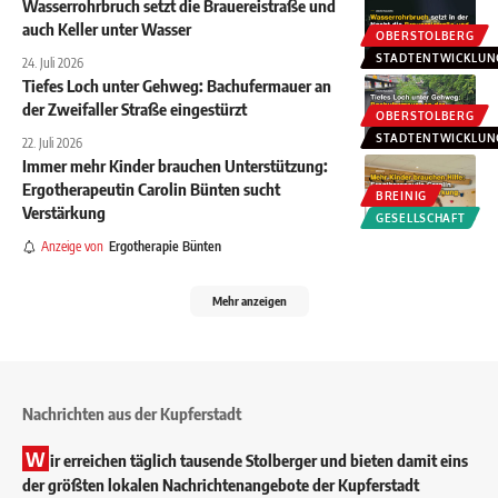
Wasserrohrbruch setzt die Brauereistraße und
auch Keller unter Wasser
OBERSTOLBERG
STADTENTWICKLUN
24. Juli 2026
Tiefes Loch unter Gehweg: Bachufermauer an
der Zweifaller Straße eingestürzt
OBERSTOLBERG
STADTENTWICKLUN
22. Juli 2026
Immer mehr Kinder brauchen Unterstützung:
Ergotherapeutin Carolin Bünten sucht
BREINIG
Verstärkung
GESELLSCHAFT
Anzeige von
Ergotherapie Bünten
Mehr anzeigen
Nachrichten aus der Kupferstadt
W
ir erreichen täglich tausende Stolberger und bieten damit eins
der größten lokalen Nachrichtenangebote der Kupferstadt