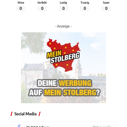
Wow
Verliebt
Lustig
Traurig
Sauer
0
0
0
0
0
- Anzeige -
Social Media