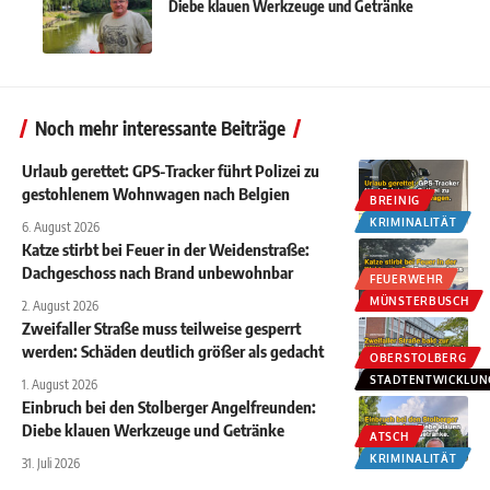
Diebe klauen Werkzeuge und Getränke
Noch mehr interessante Beiträge
Urlaub gerettet: GPS-Tracker führt Polizei zu
gestohlenem Wohnwagen nach Belgien
BREINIG
KRIMINALITÄT
6. August 2026
Katze stirbt bei Feuer in der Weidenstraße:
Dachgeschoss nach Brand unbewohnbar
FEUERWEHR
MÜNSTERBUSCH
2. August 2026
Zweifaller Straße muss teilweise gesperrt
werden: Schäden deutlich größer als gedacht
OBERSTOLBERG
STADTENTWICKLUN
1. August 2026
Einbruch bei den Stolberger Angelfreunden:
Diebe klauen Werkzeuge und Getränke
ATSCH
KRIMINALITÄT
31. Juli 2026