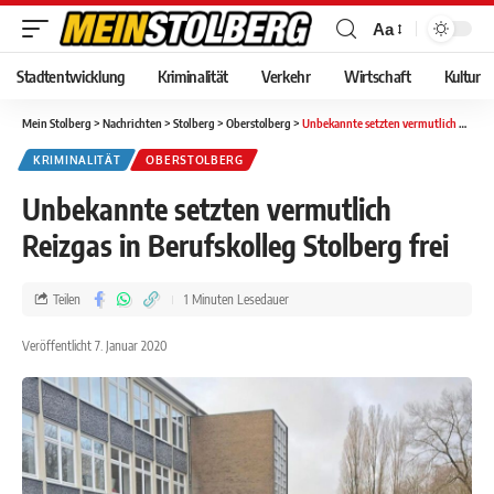
Aa
Stadtentwicklung
Kriminalität
Verkehr
Wirtschaft
Kultur
Mein Stolberg
>
Nachrichten
>
Stolberg
>
Oberstolberg
>
Unbekannte setzten vermutlich Reizgas in Berufskolleg Stolberg frei
KRIMINALITÄT
OBERSTOLBERG
Unbekannte setzten vermutlich
Reizgas in Berufskolleg Stolberg frei
Teilen
1 Minuten Lesedauer
Veröffentlicht 7. Januar 2020