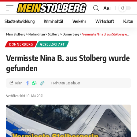
Aa
Stadtentwicklung
Kriminalität
Verkehr
Wirtschaft
Kultur
Mein Stolberg
>
Nachrichten
>
Stolberg
>
Donnerberg
>
Vermisste Nina B. aus Stolberg wurde gefunden
DONNERBERG
GESELLSCHAFT
Vermisste Nina B. aus Stolberg wurde
gefunden
Teilen
1 Minuten Lesedauer
Veröffentlicht 10. Mai 2021