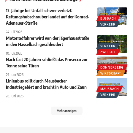
12-Jährige bei Unfall schwer verletzt:
Rettungshubschrauber landet auf der Konrad-
BÜSBACH
Adenauer-Straße
VERKEHR
24. Juli 2026
Motorradfahrer wird von der Jägerhausstraße
in den Hasselbach geschleudert
VERKEHR
ZWEIFALL
10. Juli 2026
Nach fast 20 Jahren schließt das Prosecco zur
Tenne seine Türen
DONNERBERG
WIRTSCHAFT
29. Juni 2026
Linienbus rollt durch Mausbacher
Industriegebiet und kracht in Auto und Zaun
MAUSBACH
VERKEHR
26. Juni 2026
Mehr anzeigen