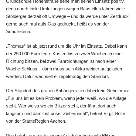
Grundschule Höhenstraße sehe man seinen Einsatz positiv,
denn durch viele Umleitungen wegen Baustellen fahren viele
Stolberger derzeit oft Umwege – und da werde unter Zeitdruck
gerne auch mal aufs Gas gedrückt, heißt es von der
Schulleiterin.
„Thomas“ ist ab jetzt rund um die Uhr im Einsatz. Dabei kann
der 250.000 Euro teure Kasten bis zu zwei Wochen in eine
Richtung blitzen, bei zwei Fahrtrichtungen ist nach einer
Woche Schluss – dann muss sein Akku weider aufgeladen
werden. Dafür wechselt er regelmäßig den Standort.
Der Standort des grauen Anhängers sei dabei kein Geheimnis:
„Für uns ist es kein Problem, wenn jeder weiß, wo die Anlage
steht. Wer weiss wo ein Blitzer steht, der fährt dort auch
langsam und damit ist unser Ziel erreicht“, betont Birgit Nolte
von der StädteRegion Aachen.
Wie beliebt der nach seinem Aufsteller benannte Blitzer