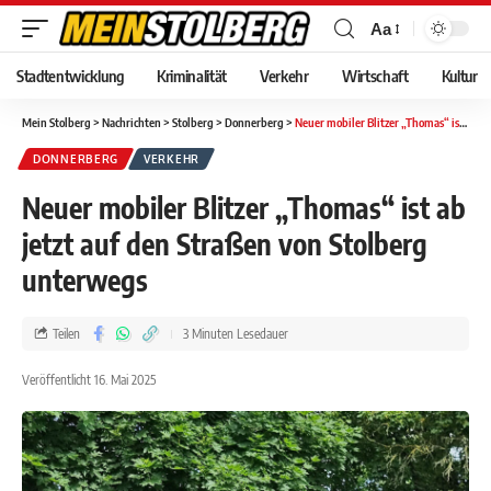
Aa
Stadtentwicklung
Kriminalität
Verkehr
Wirtschaft
Kultur
Mein Stolberg
>
Nachrichten
>
Stolberg
>
Donnerberg
>
Neuer mobiler Blitzer „Thomas“ ist ab jetzt auf den Straßen von Stolberg unterwegs
DONNERBERG
VERKEHR
Neuer mobiler Blitzer „Thomas“ ist ab
jetzt auf den Straßen von Stolberg
unterwegs
Teilen
3 Minuten Lesedauer
Veröffentlicht 16. Mai 2025