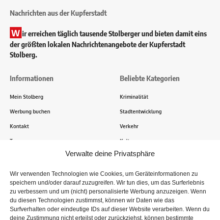
Nachrichten aus der Kupferstadt
W
ir erreichen täglich tausende Stolberger und bieten damit eins
der größten lokalen Nachrichtenangebote der Kupferstadt
Stolberg.
Informationen
Beliebte Kategorien
Mein Stolberg
Kriminalität
Werbung buchen
Stadtentwicklung
Kontakt
Verkehr
Transparenz
Kultur
Verwalte deine Privatsphäre
Wie funktioniert Mein Stolberg?
Wir verwenden Technologien wie Cookies, um Geräteinformationen zu
speichern und/oder darauf zuzugreifen. Wir tun dies, um das Surferlebnis
Tausende Stolberger sind bereits dabei! Du sendest uns
zu verbessern und um (nicht) personalisierte Werbung anzuzeigen. Wenn
Informationen, Bilder und Erlebnisse aus der Kupferstadt – Wir
du diesen Technologien zustimmst, können wir Daten wie das
recherchieren, sammeln Informationen und berichten!
Surfverhalten oder eindeutige IDs auf dieser Website verarbeiten. Wenn du
deine Zustimmung nicht erteilst oder zurückziehst, können bestimmte