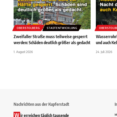
OBERSTOLBERG
STADTENTWICKLUNG
OBERSTOLB
Zweifaller Straße muss teilweise gesperrt
Wasserrohrb
werden: Schäden deutlich größer als gedacht
und auch Ke
1. August 2026
24. Juli 2026
Nachrichten aus der Kupferstadt
I
W
ir erreichen täglich tausende
M