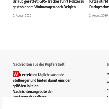
Urlaub gerettet: GPS-Tracker führt Polizei zu
Katze stirbt
gestohlenem Wohnwagen nach Belgien
Dachgescho
6. August 2026
2. August 2026
Nachrichten aus der Kupferstadt
I
W
ir erreichen täglich tausende
M
Stolberger und bieten damit eins der
W
größten lokalen
K
Nachrichtenangebote der
Kupferstadt Stolberg.
T