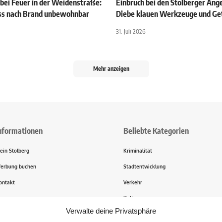
 bei Feuer in der Weidenstraße:
Einbruch bei den Stolberger Ang
ss nach Brand unbewohnbar
Diebe klauen Werkzeuge und Ge
31. Juli 2026
Mehr anzeigen
nformationen
Beliebte Kategorien
ein Stolberg
Kriminalität
erbung buchen
Stadtentwicklung
ontakt
Verkehr
ransparenz
Kultur
Verwalte deine Privatsphäre