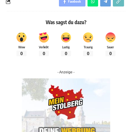
Facebook
Was sagst du dazu?
Wow
Verliebt
Lustig
Traurig
Sauer
0
0
0
0
0
- Anzeige -