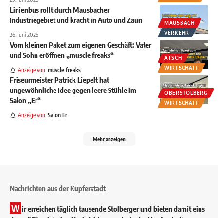
Linienbus rollt durch Mausbacher
Industriegebiet und kracht in Auto und Zaun
MAUSBACH
VERKEHR
26. Juni 2026
Vom kleinen Paket zum eigenen Geschäft: Vater
und Sohn eröffnen „muscle freaks“
ATSCH
WIRTSCHAFT
Anzeige von
muscle freaks
Friseurmeister Patrick Liepelt hat
ungewöhnliche Idee gegen leere Stühle im
OBERSTOLBERG
Salon „Er“
WIRTSCHAFT
Anzeige von
Salon Er
Mehr anzeigen
Nachrichten aus der Kupferstadt
W
ir erreichen täglich tausende Stolberger und bieten damit eins