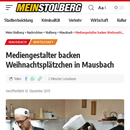
Aa
Stadtentwicklung
Kriminalität
Verkehr
Wirtschaft
Kultur
Mein Stolberg
>
Nachrichten
>
Stolberg
>
Mausbach
>
Mediengestalter backen Weihnachtsplätzchen in Mausbach
MAUSBACH
WIRTSCHAFT
Mediengestalter backen
Weihnachtsplätzchen in Mausbach
Teilen
2 Minuten Lesedauer
Veröffentlicht 10. Dezember 2019