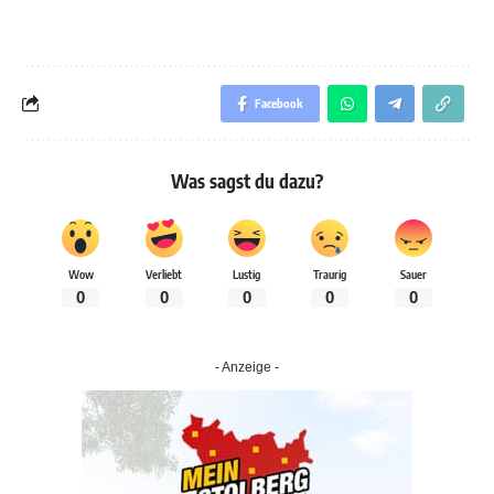
Facebook
Was sagst du dazu?
Wow
Verliebt
Lustig
Traurig
Sauer
0
0
0
0
0
- Anzeige -