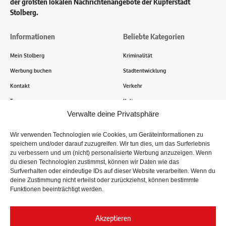
der größten lokalen Nachrichtenangebote der Kupferstadt
Stolberg.
Informationen
Beliebte Kategorien
Mein Stolberg
Kriminalität
Werbung buchen
Stadtentwicklung
Kontakt
Verkehr
Transparenz
Kultur
Verwalte deine Privatsphäre
Wie funktioniert Mein Stolberg?
Wir verwenden Technologien wie Cookies, um Geräteinformationen zu
speichern und/oder darauf zuzugreifen. Wir tun dies, um das Surferlebnis
Tausende Stolberger sind bereits dabei! Du sendest uns
zu verbessern und um (nicht) personalisierte Werbung anzuzeigen. Wenn
Informationen, Bilder und Erlebnisse aus der Kupferstadt – Wir
du diesen Technologien zustimmst, können wir Daten wie das
recherchieren, sammeln Informationen und berichten!
Surfverhalten oder eindeutige IDs auf dieser Website verarbeiten. Wenn du
deine Zustimmung nicht erteilst oder zurückziehst, können bestimmte
Funktionen beeinträchtigt werden.
Folge uns
Akzeptieren