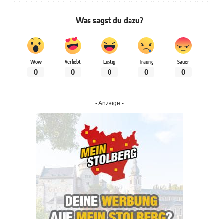
Was sagst du dazu?
Wow
Verliebt
Lustig
Traurig
Sauer
0
0
0
0
0
- Anzeige -