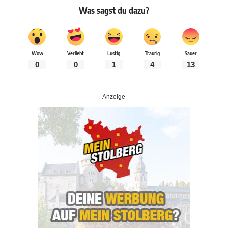
Was sagst du dazu?
Wow
Verliebt
Lustig
Traurig
Sauer
0
0
1
4
13
- Anzeige -