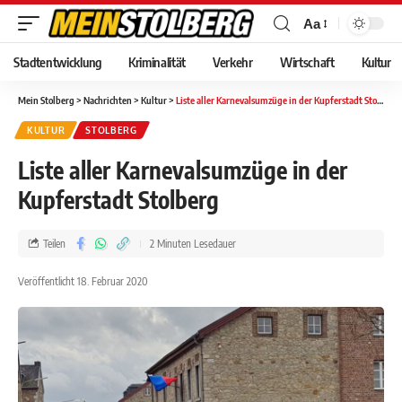
Aa
Stadtentwicklung
Kriminalität
Verkehr
Wirtschaft
Kultur
Mein Stolberg
>
Nachrichten
>
Kultur
>
Liste aller Karnevalsumzüge in der Kupferstadt Stolberg
KULTUR
STOLBERG
Liste aller Karnevalsumzüge in der
Kupferstadt Stolberg
Teilen
2 Minuten Lesedauer
Veröffentlicht 18. Februar 2020