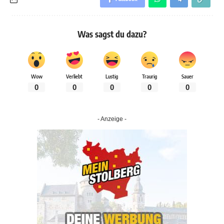
Was sagst du dazu?
Wow
Verliebt
Lustig
Traurig
Sauer
0
0
0
0
0
- Anzeige -