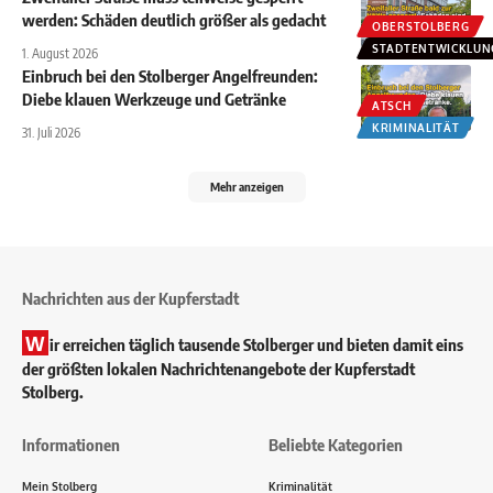
werden: Schäden deutlich größer als gedacht
OBERSTOLBERG
STADTENTWICKLUN
1. August 2026
Einbruch bei den Stolberger Angelfreunden:
Diebe klauen Werkzeuge und Getränke
ATSCH
KRIMINALITÄT
31. Juli 2026
Mehr anzeigen
Nachrichten aus der Kupferstadt
W
ir erreichen täglich tausende Stolberger und bieten damit eins
der größten lokalen Nachrichtenangebote der Kupferstadt
Stolberg.
Informationen
Beliebte Kategorien
Mein Stolberg
Kriminalität