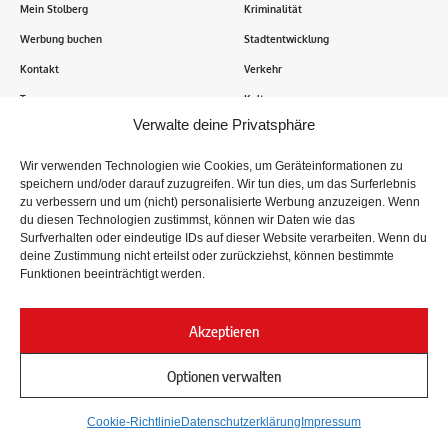
Mein Stolberg
Kriminalität
Werbung buchen
Stadtentwicklung
Kontakt
Verkehr
Transparenz
Kultur
Verwalte deine Privatsphäre
Wie funktioniert Mein Stolberg?
Wir verwenden Technologien wie Cookies, um Geräteinformationen zu
speichern und/oder darauf zuzugreifen. Wir tun dies, um das Surferlebnis
Tausende Stolberger sind bereits dabei! Du sendest uns
zu verbessern und um (nicht) personalisierte Werbung anzuzeigen. Wenn
Informationen, Bilder und Erlebnisse aus der Kupferstadt – Wir
du diesen Technologien zustimmst, können wir Daten wie das
recherchieren, sammeln Informationen und berichten!
Surfverhalten oder eindeutige IDs auf dieser Website verarbeiten. Wenn du
deine Zustimmung nicht erteilst oder zurückziehst, können bestimmte
Funktionen beeinträchtigt werden.
Folge uns
Akzeptieren
Optionen verwalten
Impressum
Datenschutz
Cookie-Richtlinie
Datenschutzerklärung
Impressum
© 2024
Mein Stolberg
. Nachrichten der Stolberger aus der Kupferstadt.