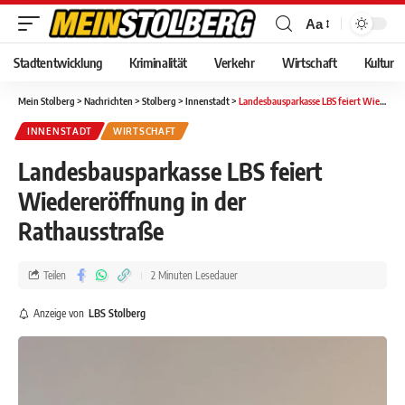
Aa
Stadtentwicklung
Kriminalität
Verkehr
Wirtschaft
Kultur
Mein Stolberg
>
Nachrichten
>
Stolberg
>
Innenstadt
>
Landesbausparkasse LBS feiert Wiedereröffnung in der Rathausstraße
INNENSTADT
WIRTSCHAFT
Landesbausparkasse LBS feiert
Wiedereröffnung in der
Rathausstraße
Teilen
2 Minuten Lesedauer
Anzeige von
LBS Stolberg