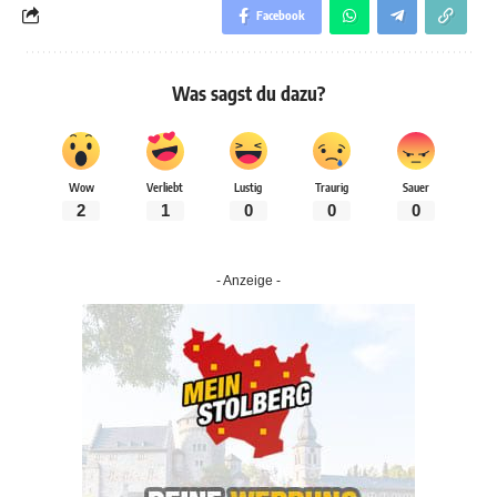
Facebook
Was sagst du dazu?
Wow
Verliebt
Lustig
Traurig
Sauer
2
1
0
0
0
- Anzeige -