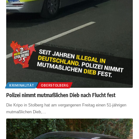
KRIMINALITÄT
OBERSTOLBERG
Polizei nimmt mutmaßlichen Dieb nach Flucht fest
Die Kripo in Stolberg hat am vergangenen Freitag einen 51-jährigen
mutmaßlichen Dieb,
…