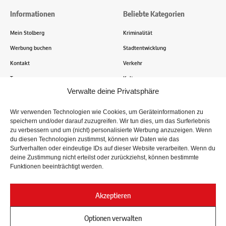
Informationen
Beliebte Kategorien
Mein Stolberg
Kriminalität
Werbung buchen
Stadtentwicklung
Kontakt
Verkehr
Transparenz
Kultur
Verwalte deine Privatsphäre
Wie funktioniert Mein Stolberg?
Wir verwenden Technologien wie Cookies, um Geräteinformationen zu
speichern und/oder darauf zuzugreifen. Wir tun dies, um das Surferlebnis
Tausende Stolberger sind bereits dabei! Du sendest uns
zu verbessern und um (nicht) personalisierte Werbung anzuzeigen. Wenn
Informationen, Bilder und Erlebnisse aus der Kupferstadt – Wir
du diesen Technologien zustimmst, können wir Daten wie das
recherchieren, sammeln Informationen und berichten!
Surfverhalten oder eindeutige IDs auf dieser Website verarbeiten. Wenn du
deine Zustimmung nicht erteilst oder zurückziehst, können bestimmte
Funktionen beeinträchtigt werden.
Folge uns
Akzeptieren
Optionen verwalten
Impressum
Datenschutz