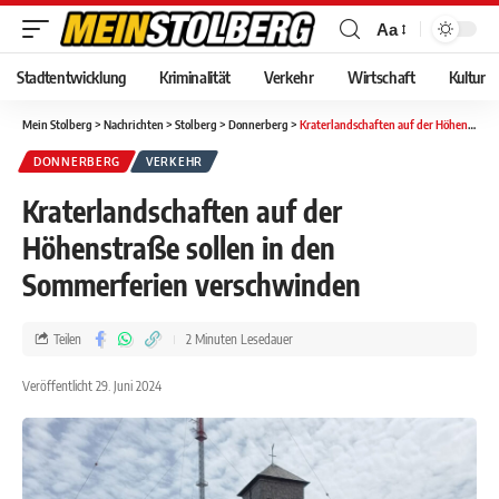
Aa
Stadtentwicklung
Kriminalität
Verkehr
Wirtschaft
Kultur
Mein Stolberg
>
Nachrichten
>
Stolberg
>
Donnerberg
>
Kraterlandschaften auf der Höhenstraße sollen in den Sommerferien verschwinden
DONNERBERG
VERKEHR
Kraterlandschaften auf der
Höhenstraße sollen in den
Sommerferien verschwinden
Teilen
2 Minuten Lesedauer
Veröffentlicht 29. Juni 2024