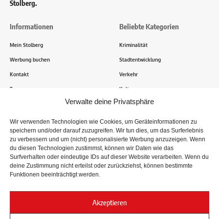
Stolberg.
Informationen
Beliebte Kategorien
Mein Stolberg
Kriminalität
Werbung buchen
Stadtentwicklung
Kontakt
Verkehr
Transparenz
Kultur
Verwalte deine Privatsphäre
Wie funktioniert Mein Stolberg?
Wir verwenden Technologien wie Cookies, um Geräteinformationen zu
speichern und/oder darauf zuzugreifen. Wir tun dies, um das Surferlebnis
Tausende Stolberger sind bereits dabei! Du sendest uns
zu verbessern und um (nicht) personalisierte Werbung anzuzeigen. Wenn
Informationen, Bilder und Erlebnisse aus der Kupferstadt – Wir
du diesen Technologien zustimmst, können wir Daten wie das
recherchieren, sammeln Informationen und berichten!
Surfverhalten oder eindeutige IDs auf dieser Website verarbeiten. Wenn du
deine Zustimmung nicht erteilst oder zurückziehst, können bestimmte
Funktionen beeinträchtigt werden.
Folge uns
Akzeptieren