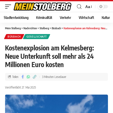
Aa
Stadtentwicklung
Kriminalität
Verkehr
Wirtschaft
Kultur
Mein Stolberg
>
Nachrichten
>
Stolberg
>
Büsbach
>
Kostenexplosion am Kelmesberg: Neue Unterkunft soll mehr als 24 Millionen Euro kosten
BÜSBACH
GESELLSCHAFT
Kostenexplosion am Kelmesberg:
Neue Unterkunft soll mehr als 24
Millionen Euro kosten
Teilen
3 Minuten Lesedauer
Veröffentlicht 27. Mai 2025