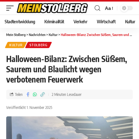
Aa
Stadtentwicklung
Kriminalität
Verkehr
Wirtschaft
Kultur
Mein Stolberg
>
Nachrichten
>
Kultur
>
Halloween-Bilanz: Zwischen Süßem, Saurem und Blaulicht wegen verbotenem Feuerwerk
KULTUR
STOLBERG
Halloween-Bilanz: Zwischen Süßem,
Saurem und Blaulicht wegen
verbotenem Feuerwerk
Teilen
2 Minuten Lesedauer
Veröffentlicht 1. November 2025