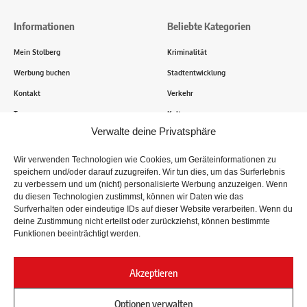
Informationen
Beliebte Kategorien
Mein Stolberg
Kriminalität
Werbung buchen
Stadtentwicklung
Kontakt
Verkehr
Transparenz
Kultur
Verwalte deine Privatsphäre
Wie funktioniert Mein Stolberg?
Wir verwenden Technologien wie Cookies, um Geräteinformationen zu
speichern und/oder darauf zuzugreifen. Wir tun dies, um das Surferlebnis
Tausende Stolberger sind bereits dabei! Du sendest uns
zu verbessern und um (nicht) personalisierte Werbung anzuzeigen. Wenn
Informationen, Bilder und Erlebnisse aus der Kupferstadt – Wir
du diesen Technologien zustimmst, können wir Daten wie das
recherchieren, sammeln Informationen und berichten!
Surfverhalten oder eindeutige IDs auf dieser Website verarbeiten. Wenn du
deine Zustimmung nicht erteilst oder zurückziehst, können bestimmte
Funktionen beeinträchtigt werden.
Folge uns
Akzeptieren
Optionen verwalten