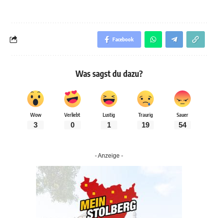
Facebook
Was sagst du dazu?
Wow
Verliebt
Lustig
Traurig
Sauer
3
0
1
19
54
- Anzeige -