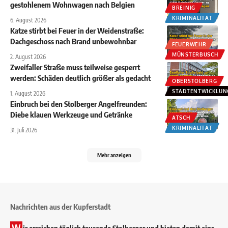
gestohlenem Wohnwagen nach Belgien
BREINIG
KRIMINALITÄT
6. August 2026
Katze stirbt bei Feuer in der Weidenstraße:
Dachgeschoss nach Brand unbewohnbar
FEUERWEHR
MÜNSTERBUSCH
2. August 2026
Zweifaller Straße muss teilweise gesperrt
werden: Schäden deutlich größer als gedacht
OBERSTOLBERG
STADTENTWICKLUN
1. August 2026
Einbruch bei den Stolberger Angelfreunden:
Diebe klauen Werkzeuge und Getränke
ATSCH
KRIMINALITÄT
31. Juli 2026
Mehr anzeigen
Nachrichten aus der Kupferstadt
W
ir erreichen täglich tausende Stolberger und bieten damit eins