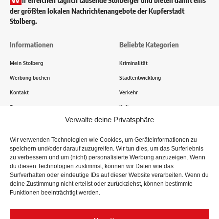
der größten lokalen Nachrichtenangebote der Kupferstadt
Stolberg.
Informationen
Beliebte Kategorien
Mein Stolberg
Kriminalität
Werbung buchen
Stadtentwicklung
Kontakt
Verkehr
Transparenz
Kultur
Verwalte deine Privatsphäre
Wie funktioniert Mein Stolberg?
Wir verwenden Technologien wie Cookies, um Geräteinformationen zu
speichern und/oder darauf zuzugreifen. Wir tun dies, um das Surferlebnis
Tausende Stolberger sind bereits dabei! Du sendest uns
zu verbessern und um (nicht) personalisierte Werbung anzuzeigen. Wenn
Informationen, Bilder und Erlebnisse aus der Kupferstadt – Wir
du diesen Technologien zustimmst, können wir Daten wie das
recherchieren, sammeln Informationen und berichten!
Surfverhalten oder eindeutige IDs auf dieser Website verarbeiten. Wenn du
deine Zustimmung nicht erteilst oder zurückziehst, können bestimmte
Funktionen beeinträchtigt werden.
Folge uns