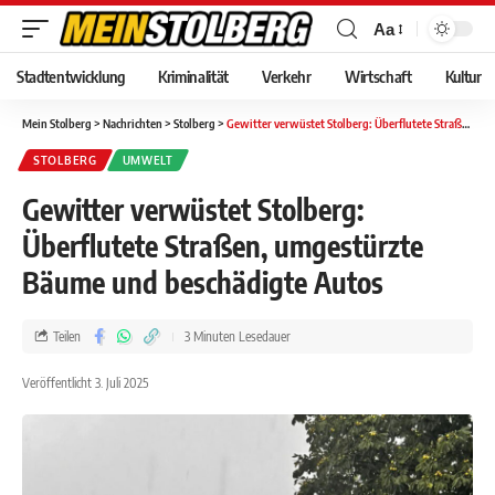
Aa
Stadtentwicklung
Kriminalität
Verkehr
Wirtschaft
Kultur
Mein Stolberg
>
Nachrichten
>
Stolberg
>
Gewitter verwüstet Stolberg: Überflutete Straßen, umgestürzte Bäume und beschädigte Autos
STOLBERG
UMWELT
Gewitter verwüstet Stolberg:
Überflutete Straßen, umgestürzte
Bäume und beschädigte Autos
Teilen
3 Minuten Lesedauer
Veröffentlicht 3. Juli 2025