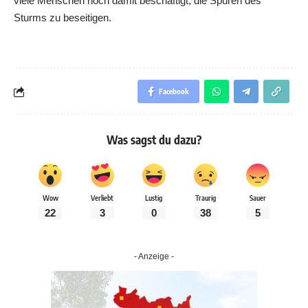
viele Menschen noch damit beschäftigt, die Spuren des
Sturms zu beseitigen.
Facebook
Was sagst du dazu?
Wow
Verliebt
Lustig
Traurig
Sauer
22
3
0
38
5
- Anzeige -