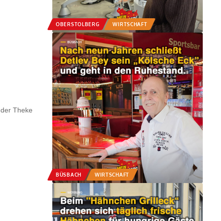
OBERSTOLBERG
WIRTSCHAFT
r der Theke
BÜSBACH
WIRTSCHAFT