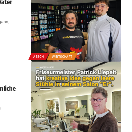
Vater
gann,
…
ATSCH
WIRTSCHAFT
nliche
r