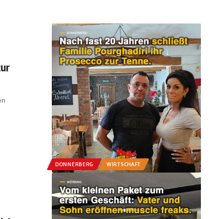
zur
en
DONNERBERG
WIRTSCHAFT