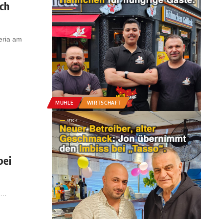
ich
eria am
MÜHLE
WIRTSCHAFT
bei
…