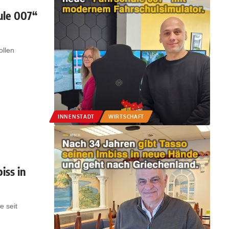
ule 007“
ollen
INNENSTADT
WIRTSCHAFT
iss in
e seit