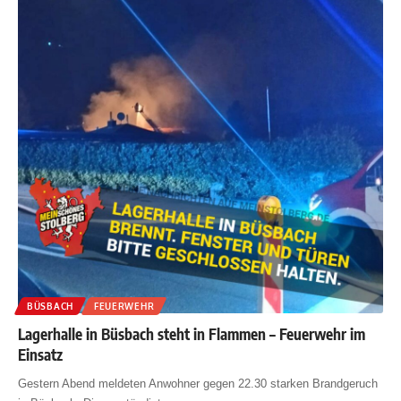
BÜSBACH
FEUERWEHR
Lagerhalle in Büsbach steht in Flammen – Feuerwehr im
Einsatz
Gestern Abend meldeten Anwohner gegen 22.30 starken Brandgeruch