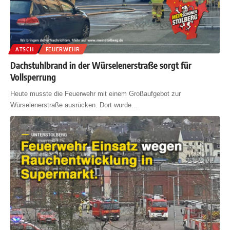
ATSCH
FEUERWEHR
Dachstuhlbrand in der Würselenerstraße sorgt für
Vollsperrung
Heute musste die Feuerwehr mit einem Großaufgebot zur
Würselenerstraße ausrücken. Dort wurde
…