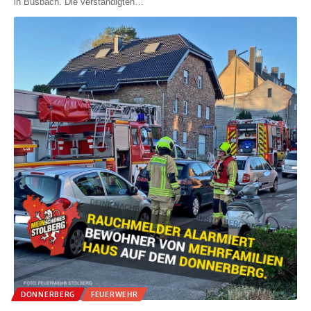
in Büsbach. Die verständigten
…
DONNERBERG
FEUERWEHR