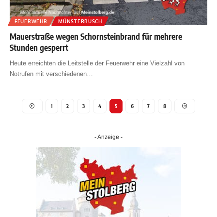
FEUERWEHR
MÜNSTERBUSCH
Mauerstraße wegen Schornsteinbrand für mehrere
Stunden gesperrt
Heute erreichten die Leitstelle der Feuerwehr eine Vielzahl von
Notrufen mit verschiedenen
…
1
2
3
4
5
6
7
8
- Anzeige -