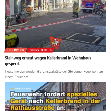
FEUERWEHR
OBERSTOLBERG
Steinweg erneut wegen Kellerbrand in Wohnhaus
gesperrt
Heute morgen wurden die Einsatzkräfte der Stolberger Feuerwehr zu
einem Feuer am
…