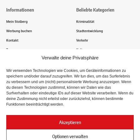
Informationen
Beliebte Kategorien
Mein Stolberg
Kriminalität
Werbung buchen
Stadtentwicklung
Kontakt
Verkehr
Transparenz
Kultur
Verwalte deine Privatsphäre
Wie funktioniert Mein Stolberg?
Wir verwenden Technologien wie Cookies, um Geräteinformationen zu
speichern und/oder darauf zuzugreifen. Wir tun dies, um das Surferlebnis
Tausende Stolberger sind bereits dabei! Du sendest uns
zu verbessern und um (nicht) personalisierte Werbung anzuzeigen. Wenn
Informationen, Bilder und Erlebnisse aus der Kupferstadt – Wir
du diesen Technologien zustimmst, können wir Daten wie das
recherchieren, sammeln Informationen und berichten!
Surfverhalten oder eindeutige IDs auf dieser Website verarbeiten. Wenn du
deine Zustimmung nicht erteilst oder zurückziehst, können bestimmte
Funktionen beeinträchtigt werden.
Folge uns
Akzeptieren
Optionen verwalten