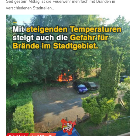
Seit gestern Mittag ist die Feuerwehr mehrfach mit Bränden in
verschiedenen Stadtteilen
…
BÜSBACH
FEUERWEHR