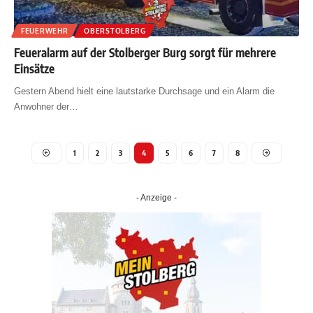
FEUERWEHR
OBERSTOLBERG
Feueralarm auf der Stolberger Burg sorgt für mehrere
Einsätze
Gestern Abend hielt eine lautstarke Durchsage und ein Alarm die
Anwohner der
…
1
2
3
4
5
6
7
8
- Anzeige -