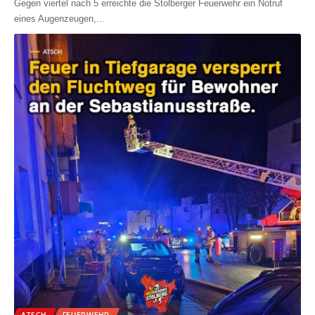
Gegen viertel nach 5 erreichte die Stolberger Feuerwehr ein Notruf
eines Augenzeugen,
…
ATSCH
FEUERWEHR