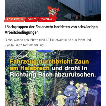
FEUERWEHR
VICHT
ZWEIFALL
Löschgruppen der Feuerwehr berichten von schwierigen
Arbeitsbedingungen
Diese Woche besuchten rund 30 Feuerwehrleute aus Vicht und
Zweifall die Stadtratssitzung
…