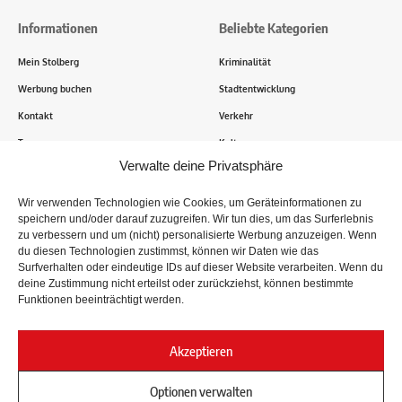
Informationen
Beliebte Kategorien
Mein Stolberg
Kriminalität
Werbung buchen
Stadtentwicklung
Kontakt
Verkehr
Transparenz
Kultur
Verwalte deine Privatsphäre
Wie funktioniert Mein Stolberg?
Wir verwenden Technologien wie Cookies, um Geräteinformationen zu
speichern und/oder darauf zuzugreifen. Wir tun dies, um das Surferlebnis
Tausende Stolberger sind bereits dabei! Du sendest uns
zu verbessern und um (nicht) personalisierte Werbung anzuzeigen. Wenn
Informationen, Bilder und Erlebnisse aus der Kupferstadt – Wir
du diesen Technologien zustimmst, können wir Daten wie das
recherchieren, sammeln Informationen und berichten!
Surfverhalten oder eindeutige IDs auf dieser Website verarbeiten. Wenn du
deine Zustimmung nicht erteilst oder zurückziehst, können bestimmte
Funktionen beeinträchtigt werden.
Folge uns
Akzeptieren
Optionen verwalten