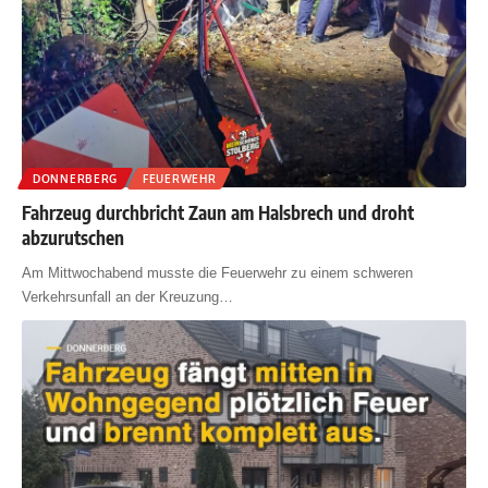
DONNERBERG
FEUERWEHR
Fahrzeug durchbricht Zaun am Halsbrech und droht
abzurutschen
Am Mittwochabend musste die Feuerwehr zu einem schweren
Verkehrsunfall an der Kreuzung
…