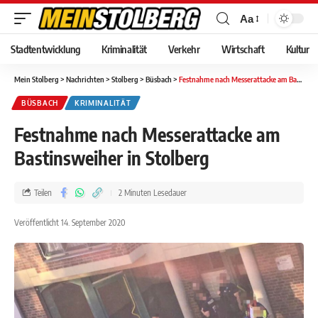
Aa
Stadtentwicklung
Kriminalität
Verkehr
Wirtschaft
Kultur
Mein Stolberg
>
Nachrichten
>
Stolberg
>
Büsbach
>
Festnahme nach Messerattacke am Bastinsweiher in Stolberg
BÜSBACH
KRIMINALITÄT
Festnahme nach Messerattacke am
Bastinsweiher in Stolberg
Teilen
2 Minuten Lesedauer
Veröffentlicht 14. September 2020