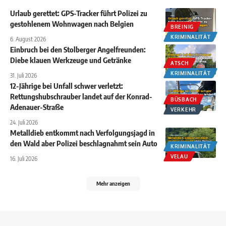
Urlaub gerettet: GPS-Tracker führt Polizei zu
gestohlenem Wohnwagen nach Belgien
BREINIG
KRIMINALITÄT
6. August 2026
Einbruch bei den Stolberger Angelfreunden:
Diebe klauen Werkzeuge und Getränke
ATSCH
KRIMINALITÄT
31. Juli 2026
12-Jährige bei Unfall schwer verletzt:
Rettungshubschrauber landet auf der Konrad-
BÜSBACH
Adenauer-Straße
VERKEHR
24. Juli 2026
Metalldieb entkommt nach Verfolgungsjagd in
den Wald aber Polizei beschlagnahmt sein Auto
KRIMINALITÄT
VELAU
16. Juli 2026
Mehr anzeigen