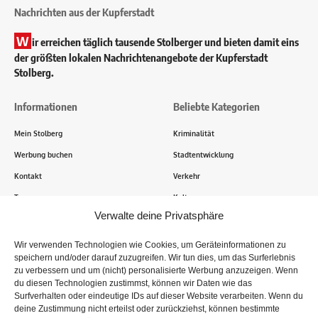
Nachrichten aus der Kupferstadt
W
ir erreichen täglich tausende Stolberger und bieten damit eins
der größten lokalen Nachrichtenangebote der Kupferstadt
Stolberg.
Informationen
Beliebte Kategorien
Mein Stolberg
Kriminalität
Werbung buchen
Stadtentwicklung
Kontakt
Verkehr
Transparenz
Kultur
Verwalte deine Privatsphäre
Wie funktioniert Mein Stolberg?
Wir verwenden Technologien wie Cookies, um Geräteinformationen zu
speichern und/oder darauf zuzugreifen. Wir tun dies, um das Surferlebnis
Tausende Stolberger sind bereits dabei! Du sendest uns
zu verbessern und um (nicht) personalisierte Werbung anzuzeigen. Wenn
Informationen, Bilder und Erlebnisse aus der Kupferstadt – Wir
du diesen Technologien zustimmst, können wir Daten wie das
recherchieren, sammeln Informationen und berichten!
Surfverhalten oder eindeutige IDs auf dieser Website verarbeiten. Wenn du
deine Zustimmung nicht erteilst oder zurückziehst, können bestimmte