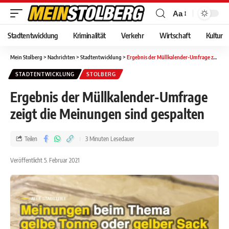
Aa
Stadtentwicklung
Kriminalität
Verkehr
Wirtschaft
Kultur
Mein Stolberg
>
Nachrichten
>
Stadtentwicklung
>
Ergebnis der Müllkalender-Umfrage zeigt die Meinungen sind gespalten
STADTENTWICKLUNG
STOLBERG
Ergebnis der Müllkalender-Umfrage
zeigt die Meinungen sind gespalten
Teilen
3 Minuten Lesedauer
Veröffentlicht 5. Februar 2021