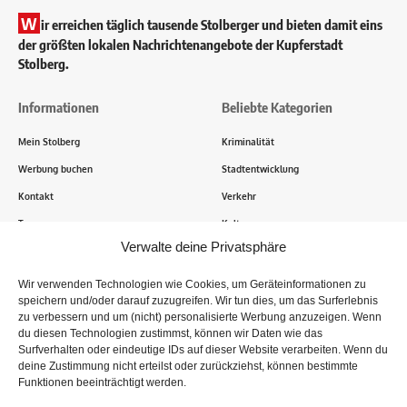
W
ir erreichen täglich tausende Stolberger und bieten damit eins
der größten lokalen Nachrichtenangebote der Kupferstadt
Stolberg.
Informationen
Beliebte Kategorien
Mein Stolberg
Kriminalität
Werbung buchen
Stadtentwicklung
Kontakt
Verkehr
Transparenz
Kultur
Verwalte deine Privatsphäre
Wie funktioniert Mein Stolberg?
Wir verwenden Technologien wie Cookies, um Geräteinformationen zu
speichern und/oder darauf zuzugreifen. Wir tun dies, um das Surferlebnis
Tausende Stolberger sind bereits dabei! Du sendest uns
zu verbessern und um (nicht) personalisierte Werbung anzuzeigen. Wenn
Informationen, Bilder und Erlebnisse aus der Kupferstadt – Wir
du diesen Technologien zustimmst, können wir Daten wie das
recherchieren, sammeln Informationen und berichten!
Surfverhalten oder eindeutige IDs auf dieser Website verarbeiten. Wenn du
deine Zustimmung nicht erteilst oder zurückziehst, können bestimmte
Funktionen beeinträchtigt werden.