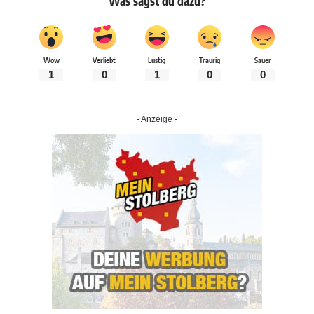
Was sagst du dazu?
Wow
Verliebt
Lustig
Traurig
Sauer
1
0
1
0
0
- Anzeige -