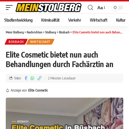
Aa
Stadtentwicklung
Kriminalität
Verkehr
Wirtschaft
Kultur
Mein Stolberg
>
Nachrichten
>
Stolberg
>
Büsbach
>
Elite Cosmetic bietet nun auch Behandlungen durch Fachärztin an
BÜSBACH
WIRTSCHAFT
Elite Cosmetic bietet nun auch
Behandlungen durch Fachärztin an
Teilen
2 Minuten Lesedauer
Anzeige von
Elite Cosmetic